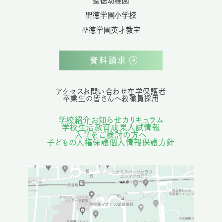
聖徳幼稚園
聖徳学園小学校
聖徳学園英才教室
資料請求
アクセス
お問い合わせ
在学保護者
卒業生の皆さんへ
教職員採用
学校紹介
お知らせ
カリキュラム
学校生活
教育成果
入試情報
入学をご検討の方へ
子どもの人権保護
個人情報保護方針