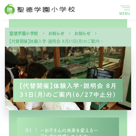
MENU
聖徳学園小学校
お知らせ
お知らせ
【代替開催】体験入学・説明会 8月31日(月)のご案内…
【代替開催】体験入学・説明会 8月
31日(月)のご案内（6/27中止分）
01
ーお子さんの未来を変える一