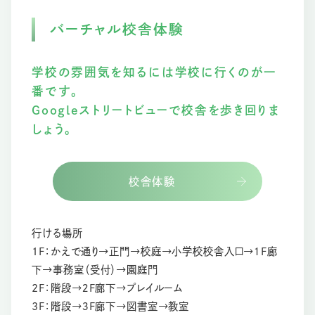
バーチャル校舎体験
学校の雰囲気を知るには学校に行くのが一
番です。
Googleストリートビューで校舎を歩き回りま
しょう。
校舎体験
行ける場所
1F：かえで通り→正門→校庭→小学校校舎入口→１F廊
下→事務室（受付）→園庭門
2F：階段→２F廊下→プレイルーム
3F：階段→３F廊下→図書室→教室