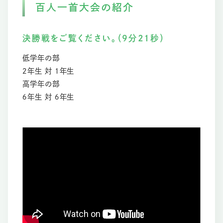
百人一首大会の紹介
決勝戦をご覧ください。（9分21秒）
低学年の部
２年生 対 １年生
高学年の部
６年生 対 ６年生